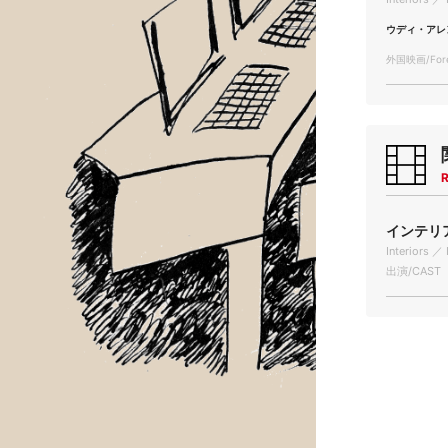
ウディ・アレ
外国映画/Forei
R
インテリア 
Interiors ／ 
出演/CAST