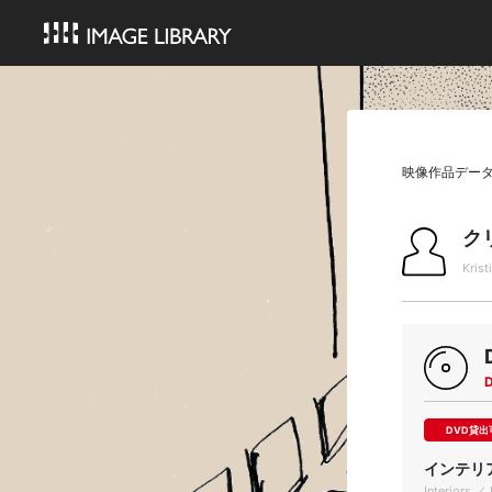
映像作品デー
ク
Krist
DVD貸出
インテリ
Interiors ／ 