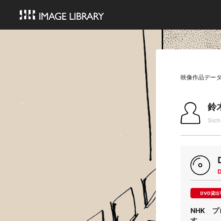
映像作品デー
鈴
Siich
DVD貸出
NHK 
す