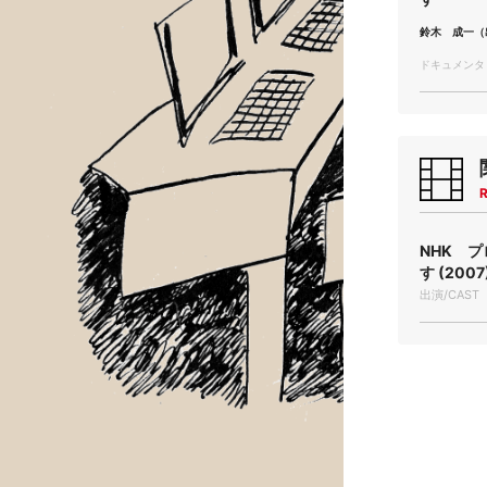
鈴木 成一（
ドキュメンタリー
R
NHK 
す (2007
出演/CAST