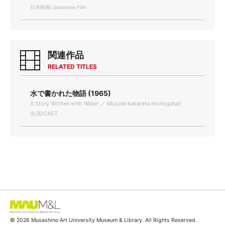
日本映画/Japanese Film
関連作品
RELATED TITLES
水で書かれた物語 (1965)
A Story Written with Water ／ Mizude kakareta monogatari
出演/CAST
© 2026 Musashino Art University Museum & Library. All Rights Reserved.