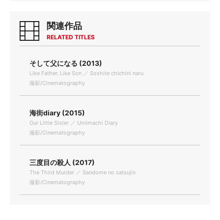
関連作品
RELATED TITLES
そして父になる (2013)
Like Father, Like Son ／ Soshite chichini naru
撮影/Cinematography
海街diary (2015)
Our Little Sister ／ Umimachi Diary
撮影/Cinematography
三度目の殺人 (2017)
The Third Murder ／ Sandome no satsujin
撮影/Cinematography