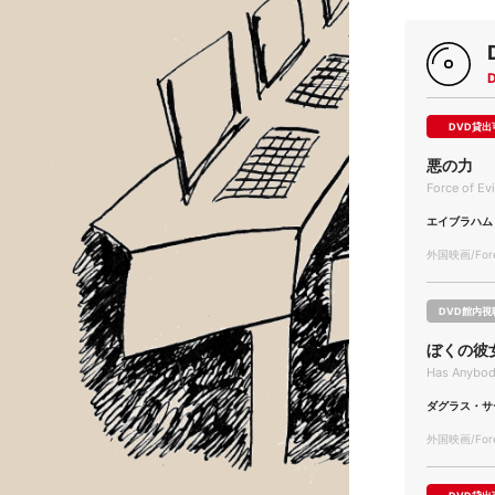
DVD貸出
悪の力
Force of Evi
エイブラハム
外国映画/Forei
DVD館内視
ぼくの彼
Has Anybod
ダグラス・サ
外国映画/Forei