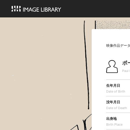
映像作品デー
ポ
Paul
生年月日
Date of Birth
没年月日
Date of Death
出身地
Birth Place