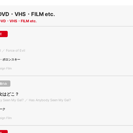
DVD・VHS・FILM etc.
DVD・VHS・FILM etc.
可
l ／ Force of Evil
・ポロンスキー
gn Film
聴のみ
女はどこ？
y Seen My Gal? ／ Has Anybody Seen My Gal?
ーク
gn Film