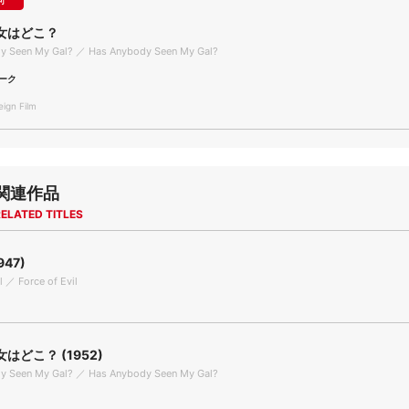
可
女はどこ？
y Seen My Gal? ／ Has Anybody Seen My Gal?
ーク
gn Film
関連作品
ELATED TITLES
947)
l ／ Force of Evil
はどこ？ (1952)
y Seen My Gal? ／ Has Anybody Seen My Gal?