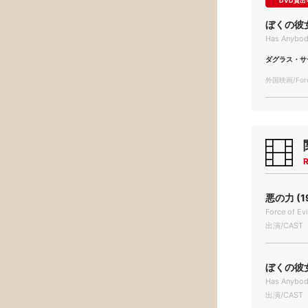
DVD貸出
ぼくの彼
Has Anybod
ダグラス・サ
外国映画/Forei
R
悪の力 (1
Force of Evi
出演/CAST
ぼくの彼女
Has Anybod
出演/CAST