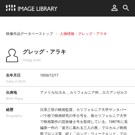
映像作品データベーストップ
人物情報：グレッグ・アラキ
グレッグ・アラキ
Gregg Araki
生年月日
1959/12/17
Date of Birth
出身地
アメリカ/U.S.A.，カリフォルニア州，ロスアンゼルス
Birth Place
経歴
日系三世の映画監督。カリフォルニア大学サンタバー
バラ校で映画研究の学士号を、南カリフォルニア大学
Biography
で映画製作の芸術修士号を取得している。1987年に長
編第一作の「途方に暮れる三人の夜」でロカルノ映画
祭ブロンズ賞、続く「ロング・ウィークエンド」でロ