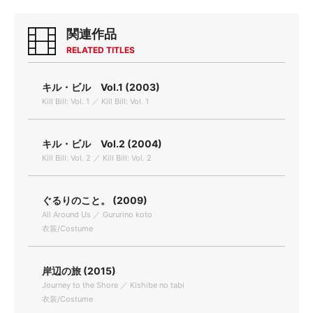
関連作品
RELATED TITLES
キル・ビル Vol.1 (2003)
Kill Bill: Vol. 1 ／ Kill Bill: Vol. 1
キル・ビル Vol.2 (2004)
Kill Bill: Vol. 2 ／ Kill Bill: Vol. 2
ぐるりのこと。 (2009)
All Around Us ／ Gururino koto
衣装/Costume
岸辺の旅 (2015)
Journey to the Shore ／ Kishibe no tabi
衣装/Costume