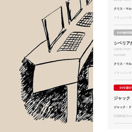
クリス・マル
ドキュメンタリー
DVD館内視
シベリア
Letter from 
combat
クリス・マル
ドキュメンタリー
DVD貸出
ジャック
ジャック・ド
外国映画/Forei