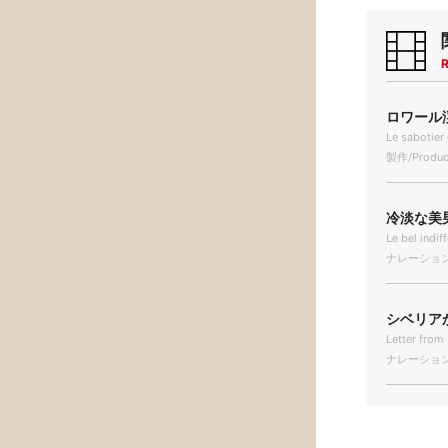
R
ロワール渓
Le sabotier 
製作/Produc
冷淡な美男子
Le bel indif
ナレーション/N
シベリアか
Letter from 
ナレーション/N