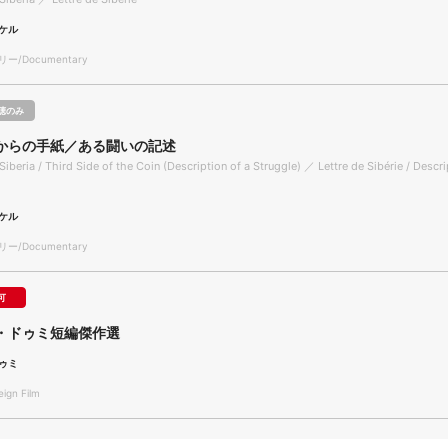
ケル
/Documentary
聴のみ
からの手紙／ある闘いの記述
Siberia / Third Side of the Coin (Description of a Struggle) ／ Lettre de Sibérie / Descri
ケル
/Documentary
可
・ドゥミ短編傑作選
ゥミ
gn Film