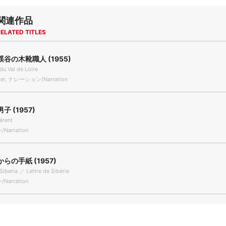
関連作品
ELATED TITLES
谷の木靴職人 (1955)
du Val de Loire
er, ナレーション/Narration
 (1957)
férent
arration
らの手紙 (1957)
Siberia ／ Lettre de Sibérie
arration