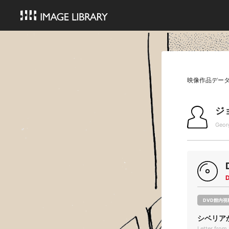
映像作品デー
ジ
Geor
DVD館内視
シベリア
Letter from 