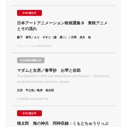
DVD貸出可
日本アートアニメーション映画選集 9 東映アニメ
とその流れ
藪下 泰司／もり やすじ（森 康二）／月岡 貞夫 他
アニメーション/Animation
DVD館内視聴のみ
マダムと女房／春琴抄 お琴と佐助
The Neighbor's Wife and Mine/Okoto and Sasuke ／ Madamuto
nyobo/Shunkinsho okototo sasuke
五所 平之助／島津 保次郎
日本映画/Japanese Film
DVD貸出可
桃太郎 海の神兵 同時収録：くもとちゅうりっぷ