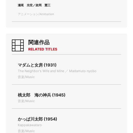
瀬尾 光世／政岡 憲三
アニメーション/Animation
関連作品
RELATED TITLES
マダムと女房 (1931)
The Neighbor's Wife and Mine ／ Madamuto nyobo
音楽/Music
桃太郎 海の神兵 (1945)
音楽/Music
かっぱ川太郎 (1954)
Kappakawataro
音楽/Music