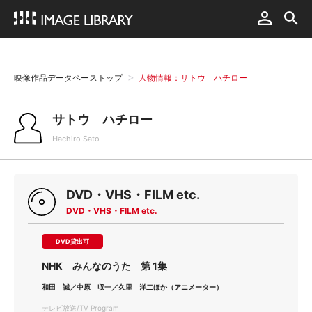
映像作品データベーストップ
人物情報：サトウ ハチロー
サトウ ハチロー
Hachiro Sato
DVD・VHS・FILM etc.
DVD・VHS・FILM etc.
DVD貸出可
NHK みんなのうた 第 1集
和田 誠／中原 収一／久里 洋二ほか（アニメーター）
テレビ放送/TV Program