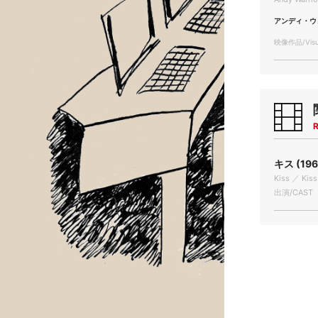
アンディ・ウ
映像作品/Visua
R
キス (19
Kiss ／ Kiss
出演/CAST