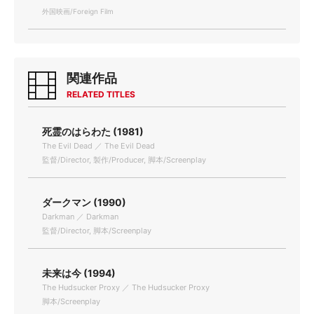
外国映画/Foreign Film
関連作品
RELATED TITLES
死霊のはらわた (1981)
The Evil Dead ／ The Evil Dead
監督/Director, 製作/Producer, 脚本/Screenplay
ダークマン (1990)
Darkman ／ Darkman
監督/Director, 脚本/Screenplay
未来は今 (1994)
The Hudsucker Proxy ／ The Hudsucker Proxy
脚本/Screenplay