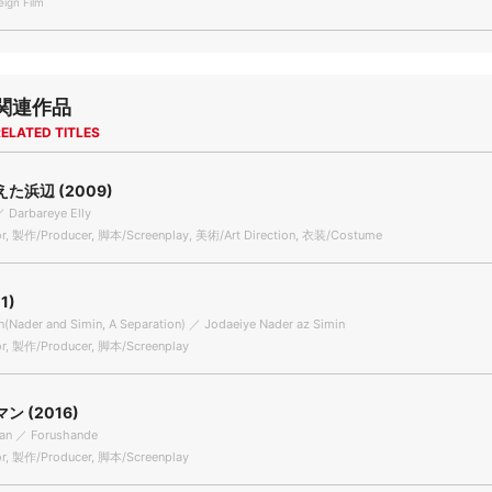
gn Film
関連作品
ELATED TITLES
た浜辺 (2009)
／ Darbareye Elly
r, 製作/Producer, 脚本/Screenplay, 美術/Art Direction, 衣装/Costume
1)
n(Nader and Simin, A Separation) ／ Jodaeiye Nader az Simin
r, 製作/Producer, 脚本/Screenplay
 (2016)
an ／ Forushande
r, 製作/Producer, 脚本/Screenplay