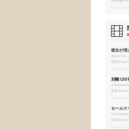
外国映画/Forei
R
彼女が消え
About Elly 
監督/Directo
別離 (201
A Separatio
監督/Directo
セールスマン
The Salesm
監督/Directo