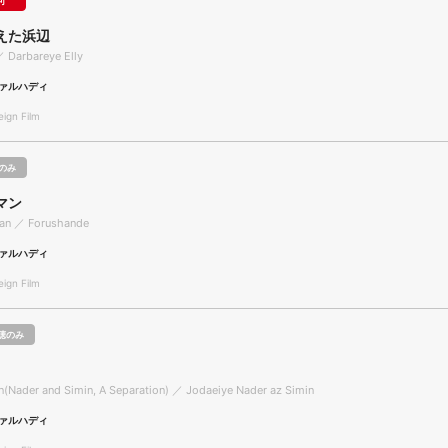
可
えた浜辺
／ Darbareye Elly
ァルハディ
gn Film
のみ
マン
an ／ Forushande
ァルハディ
gn Film
聴のみ
n(Nader and Simin, A Separation) ／ Jodaeiye Nader az Simin
ァルハディ