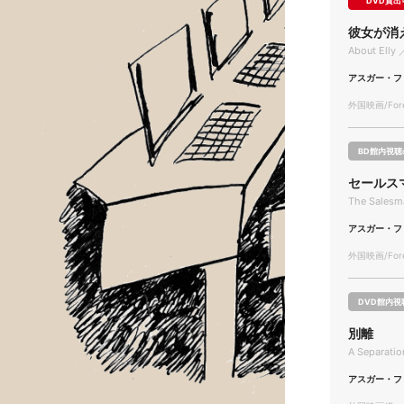
DVD貸出
彼女が消
About Elly 
アスガー・フ
外国映画/Forei
BD館内視聴
セールス
The Salesm
アスガー・フ
外国映画/Forei
DVD館内視
別離
A Separatio
アスガー・フ