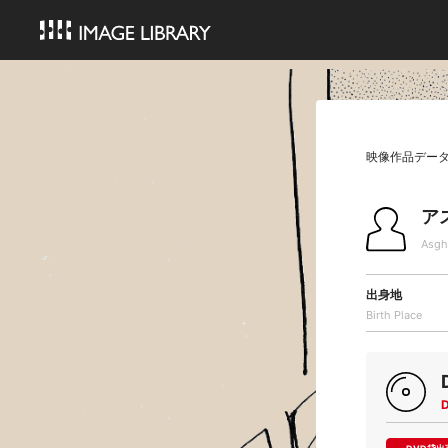
映像作品デー
ア
Asgh
出身地
Birth Place