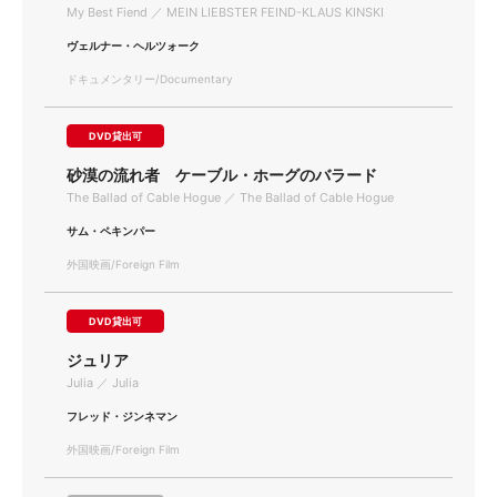
My Best Fiend ／ MEIN LIEBSTER FEIND-KLAUS KINSKI
ヴェルナー・ヘルツォーク
ドキュメンタリー/Documentary
DVD貸出可
砂漠の流れ者 ケーブル・ホーグのバラード
The Ballad of Cable Hogue ／ The Ballad of Cable Hogue
サム・ペキンパー
外国映画/Foreign Film
DVD貸出可
ジュリア
Julia ／ Julia
フレッド・ジンネマン
外国映画/Foreign Film