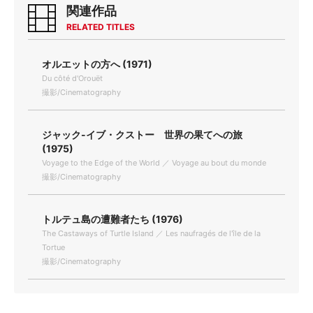
関連作品
RELATED TITLES
オルエットの方へ (1971)
Du côté d'Orouët
撮影/Cinematography
ジャック-イブ・クストー 世界の果てへの旅
(1975)
Voyage to the Edge of the World ／ Voyage au bout du monde
撮影/Cinematography
トルテュ島の遭難者たち (1976)
The Castaways of Turtle Island ／ Les naufragés de l'île de la
Tortue
撮影/Cinematography