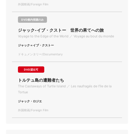
外国映画/Foreign Film
DVD館内視聴のみ
ジャック-イブ・クストー 世界の果てへの旅
Voyage to the Edge of the World ／ Voyage au bout du monde
ジャック＝イブ・クストー
ドキュメンタリー/Documentary
DVD貸出可
トルテュ島の遭難者たち
The Castaways of Turtle Island ／ Les naufragés de l'île de la
Tortue
ジャック・ロジエ
外国映画/Foreign Film