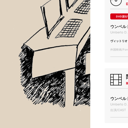
DVD貸出
ウンベル
Umberto D.
ヴィットリオ
外国映画/Forei
R
ウンベルトD
Umberto D.
出演/CAST