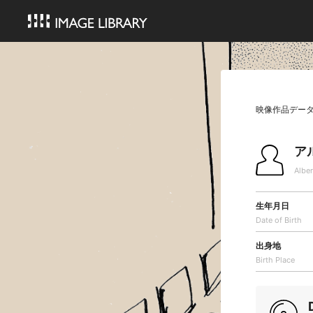
映像作品デー
ア
Alber
生年月日
Date of Birth
出身地
Birth Place