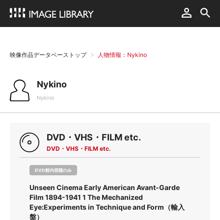
映像作品データベーストップ
人物情報：Nykino
Nykino
Nykino
DVD・VHS・FILM etc.
DVD・VHS・FILM etc.
DVD館内視聴のみ
Unseen Cinema Early American Avant-Garde
Film 1894-1941 1 The Mechanized
Eye:Experiments in Technique and Form（輸入
盤）