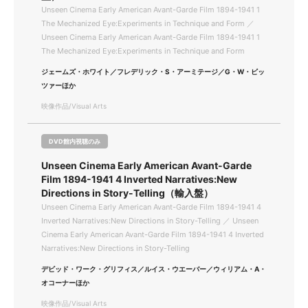
Unseen Cinema Early American Avant-Garde Film 1894-1941 1
The Mechanized Eye:Experiments in Technique and Form ／
Unseen Cinema Early American Avant-Garde Film 1894-1941 1
The Mechanized Eye:Experiments in Technique and Form
ジェームズ・ホワイト／フレデリック・S・アーミテージ／G・W・ビッ
ツァーほか
映像作品/Visual Arts
DVD館内視聴のみ
Unseen Cinema Early American Avant-Garde
Film 1894-1941 4 Inverted Narratives:New
Directions in Story-Telling（輸入盤）
Unseen Cinema Early American Avant-Garde Film 1894-1941 4
Inverted Narratives:New Directions in Story-Telling ／ Unseen
Cinema Early American Avant-Garde Film 1894-1941 4 Inverted
Narratives:New Directions in Story-Telling
デビッド・ワーク・グリフィス／ルイス・ウエーバー／ウィリアム・A・
オコーナーほか
映像作品/Visual Arts