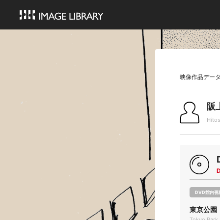
映像作品デー
阪
Hito
DVD館内視
東京公園
Tokyo Park