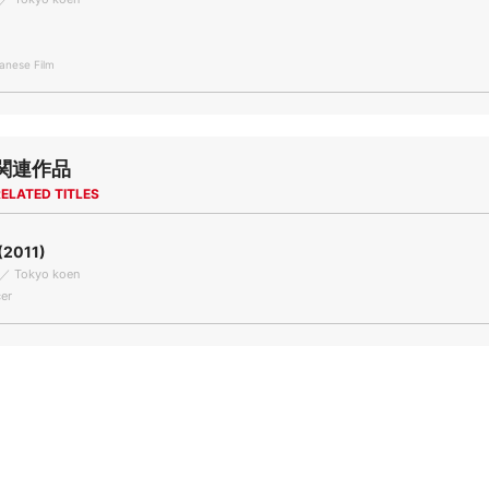
nese Film
関連作品
ELATED TITLES
2011)
 ／ Tokyo koen
er