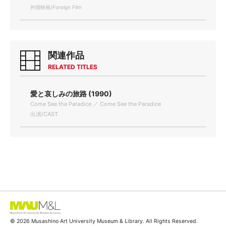
外国映画/Foreign Film
関連作品
RELATED TITLES
愛と哀しみの旅路 (1990)
Come See the Paradice ／ Come See the Paradice
出演/CAST
© 2026 Musashino Art University Museum & Library. All Rights Reserved.