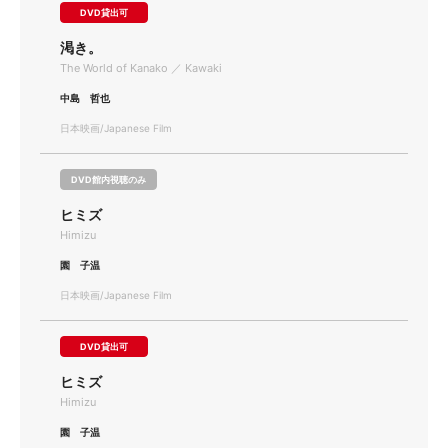
DVD貸出可
渇き。
The World of Kanako ／ Kawaki
中島 哲也
日本映画/Japanese Film
DVD館内視聴のみ
ヒミズ
Himizu
園 子温
日本映画/Japanese Film
DVD貸出可
ヒミズ
Himizu
園 子温