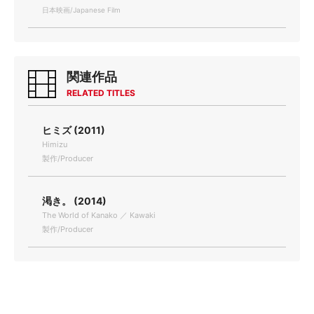
日本映画/Japanese Film
関連作品
RELATED TITLES
ヒミズ (2011)
Himizu
製作/Producer
渇き。 (2014)
The World of Kanako ／ Kawaki
製作/Producer