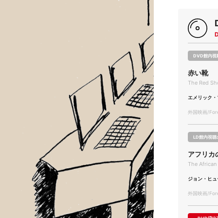
DVD館内視
赤い靴
The Red Sh
エメリック・
外国映画/Forei
LD館内視聴
アフリカ
The African
ジョン・ヒュ
外国映画/Forei