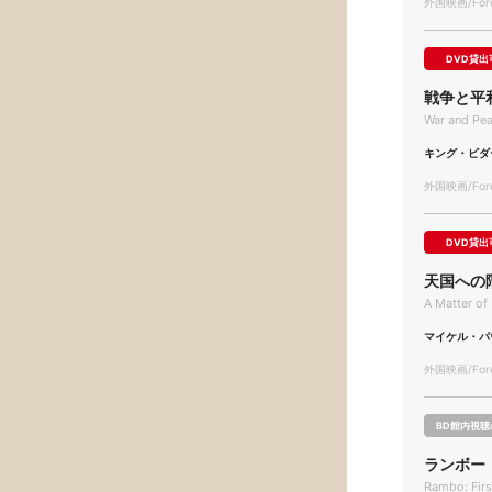
外国映画/Forei
DVD貸出
戦争と平
War and Pe
キング・ビダ
外国映画/Forei
DVD貸出
天国への
A Matter of
マイケル・パ
外国映画/Forei
BD館内視聴
ランボー
Rambo: First