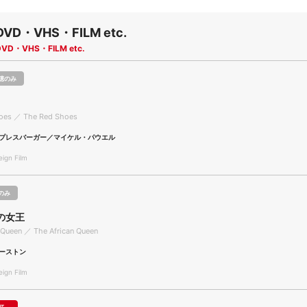
DVD・VHS・FILM etc.
DVD・VHS・FILM etc.
聴のみ
oes ／ The Red Shoes
プレスバーガー／マイケル・パウエル
gn Film
のみ
の女王
 Queen ／ The African Queen
ーストン
gn Film