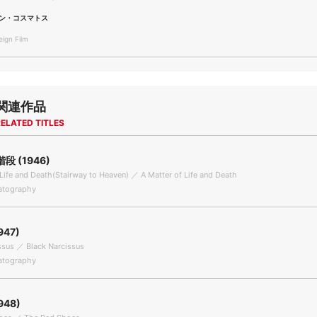
ン・コスマトス
gn Film
関連作品
ELATED TITLES
 (1946)
 Life and Death(Stairway to Heaven) ／ A Matter of Life and Death
tography
947)
ssus ／ Black Narcissus
tography
948)