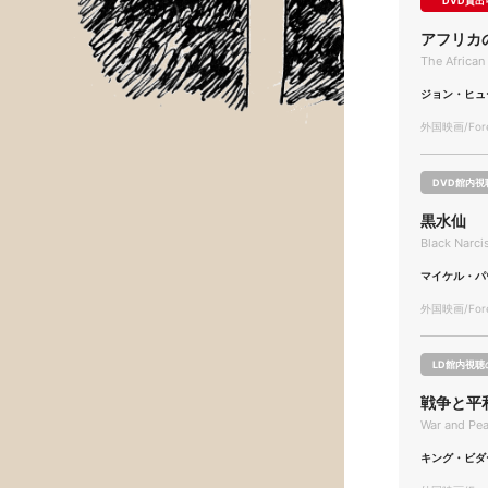
DVD貸出
アフリカ
The African
ジョン・ヒュ
外国映画/Forei
DVD館内視
黒水仙
Black Narci
マイケル・パ
外国映画/Forei
LD館内視聴
戦争と平
War and Pe
キング・ビダ