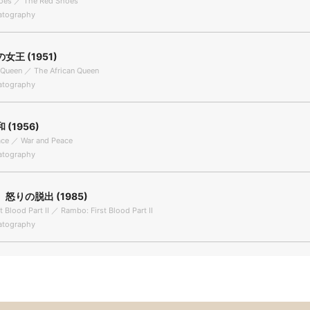
oes ／ The Red Shoes
tography
女王 (1951)
 Queen ／ The African Queen
tography
(1956)
ace ／ War and Peace
tography
怒りの脱出 (1985)
 Blood Part II ／ Rambo: First Blood Part II
tography