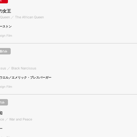
可
の女王
 Queen ／ The African Queen
ーストン
gn Film
聴のみ
ssus ／ Black Narcissus
ウエル／エメリック・プレスバーガー
gn Film
のみ
和
ace ／ War and Peace
ー