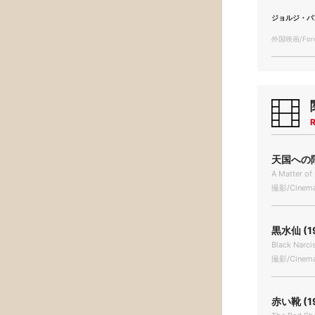
ジョルジ・パ
外国映画/Forei
R
天国への階段
A Matter of
撮影/Cinema
黒水仙 (1
Black Narci
撮影/Cinema
赤い靴 (1