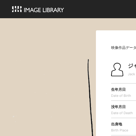
映像作品デー
ジ
Jack 
生年月日
Date of Birth
没年月日
Date of Death
出身地
Birth Place