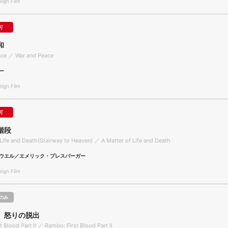
gn Film
可
和
ace ／ War and Peace
ー
gn Film
可
階段
 Life and Death(Stairway to Heaven) ／ A Matter of Life and Death
ウエル／エメリック・プレスバーガー
gn Film
のみ
 怒りの脱出
 Blood Part II ／ Rambo: First Blood Part II