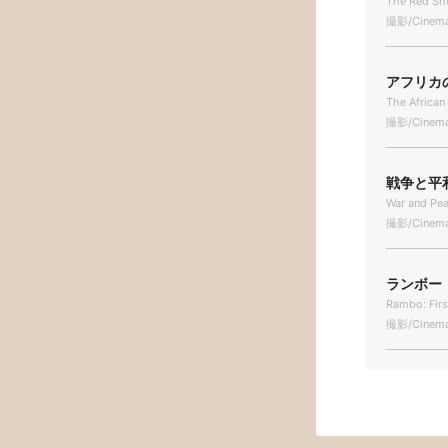
The Red Sh
撮影/Cinema
アフリカの
The African
撮影/Cinema
戦争と平和 
War and Pe
撮影/Cinema
ランボー 
Rambo: First
撮影/Cinema