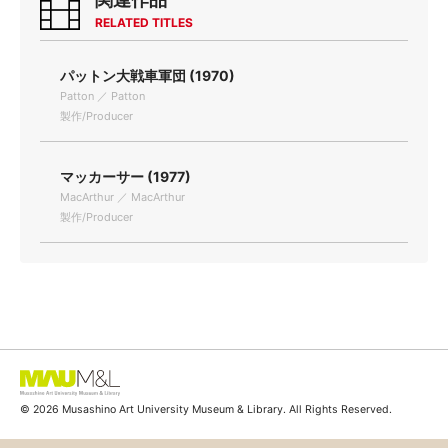
RELATED TITLES
パットン大戦車軍団 (1970)
Patton ／ Patton
製作/Producer
マッカーサー (1977)
MacArthur ／ MacArthur
製作/Producer
© 2026 Musashino Art University Museum & Library. All Rights Reserved.