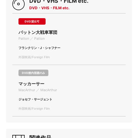
DVD・VHS・FILM etc.
DVD・VHS・FILM etc.
DVD貸出可
パットン大戦車軍団
Patton ／ Patton
フランクリン・J・シャフナー
外国映画/Foreign Film
DVD館内視聴のみ
マッカーサー
MacArthur ／ MacArthur
ジョセフ・サージェント
外国映画/Foreign Film
関連作品