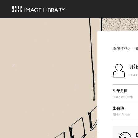
映像作品デー
ボ
Bobb
生年月日
Date of Birth
出身地
Birth Place