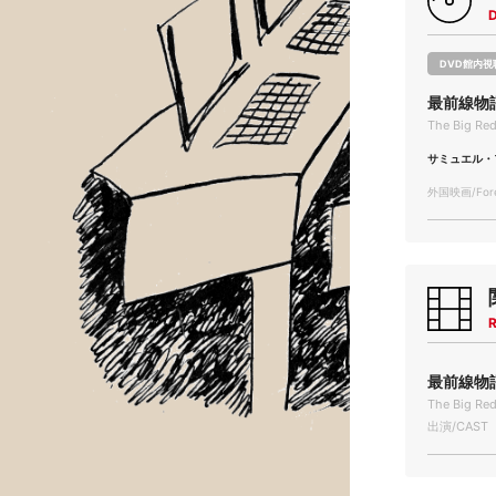
DVD館内視
最前線物
The Big Re
サミュエル・
外国映画/Forei
R
最前線物語 
The Big Re
出演/CAST