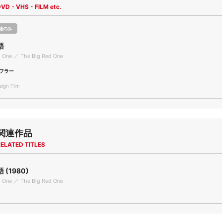
DVD・VHS・FILM etc.
聴のみ
語
d One ／ The Big Red One
フラー
gn Film
関連作品
ELATED TITLES
(1980)
d One ／ The Big Red One