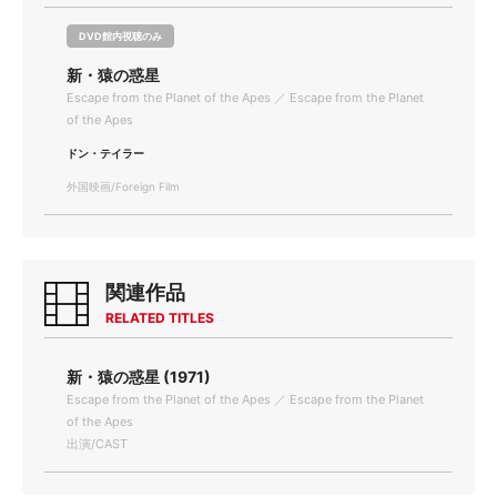
DVD館内視聴のみ
新・猿の惑星
Escape from the Planet of the Apes ／ Escape from the Planet
of the Apes
ドン・テイラー
外国映画/Foreign Film
関連作品
RELATED TITLES
新・猿の惑星 (1971)
Escape from the Planet of the Apes ／ Escape from the Planet
of the Apes
出演/CAST