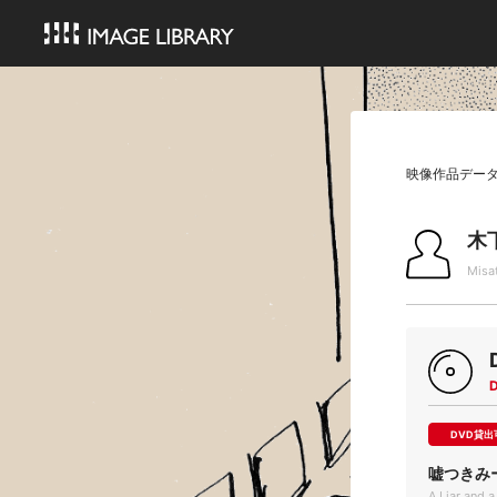
映像作品デー
木
Misa
DVD貸出
嘘つきみ
A Liar and 