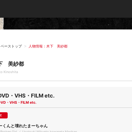
タベーストップ
人物情報：木下 美紗都
下 美紗都
to Kinoshita
DVD・VHS・FILM etc.
DVD・VHS・FILM etc.
可
ーくんと壊れたまーちゃん
a Broken Girl ／ Usotsuki Mikunto kowareta Machan