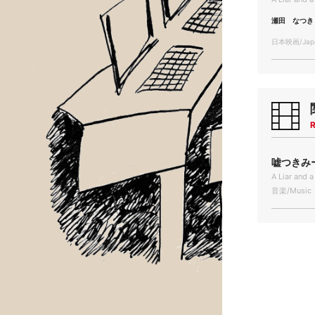
瀬田 なつき
日本映画/Japa
R
嘘つきみー
A Liar and 
音楽/Music