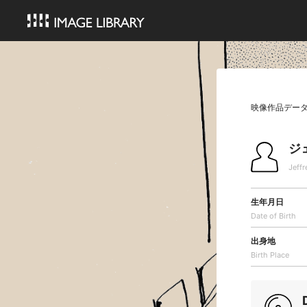
映像作品デー
ジ
Jeff
生年月日
Date of Birth
出身地
Birth Place