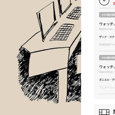
DVD館内視
ウォッチ
Watchmen 
ザック・スナ
外国映画/Forei
DVD館内視
ウォッチ
Watchmen: T
ダニエル・デ
アニメーション/