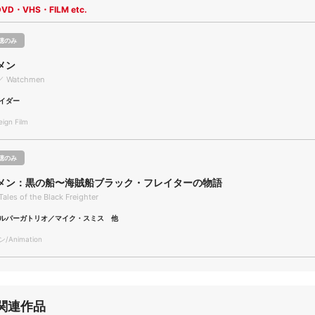
DVD・VHS・FILM etc.
聴のみ
メン
／ Watchmen
イダー
gn Film
聴のみ
メン：黒の船〜海賊船ブラック・フレイターの物語
ales of the Black Freighter
ルパーガトリオ／マイク・スミス 他
Animation
関連作品