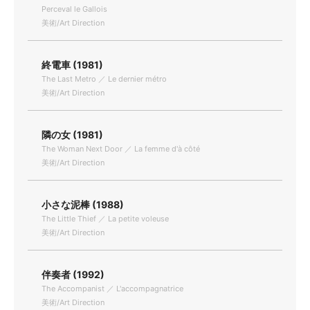
Perceval le Gallois
美術/Art Direction
終電車 (1981)
The Last Metro ／ Le dernier métro
美術/Art Direction
隣の女 (1981)
The Woman Next Door ／ La femme d'à côté
美術/Art Direction
小さな泥棒 (1988)
The Little Thief ／ La petite voleuse
美術/Art Direction
伴奏者 (1992)
The Accompanist ／ L'accompagnatrice
美術/Art Direction