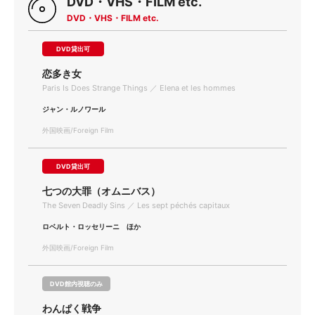
DVD・VHS・FILM etc.
DVD・VHS・FILM etc.
DVD貸出可
恋多き女
Paris Is Does Strange Things ／ Elena et les hommes
ジャン・ルノワール
外国映画/Foreign Film
DVD貸出可
七つの大罪（オムニバス）
The Seven Deadly Sins ／ Les sept péchés capitaux
ロベルト・ロッセリーニ ほか
外国映画/Foreign Film
DVD館内視聴のみ
わんぱく戦争