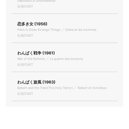
capitaux/La Gourmandise
出演/CAST
恋多き女 (1956)
Paris Is Does Strange Things ／ Elena et les hommes
出演/CAST
わんぱく戦争 (1961)
War of the Buttons ／ La guerre des boutons
出演/CAST
わんぱく旋風 (1963)
Bebert and the Train(The Holy Terror) ／ Bebert et l'omnibus
出演/CAST