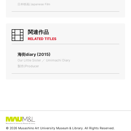
日本映画/Japanese Film
関連作品
RELATED TITLES
海街diary (2015)
Our Little Sister ／ Umimachi Diary
製作/Producer
© 2026 Musashino Art University Museum & Library. All Rights Reserved.