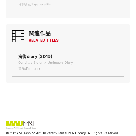
日本映画/Japanese Film
関連作品
RELATED TITLES
海街diary (2015)
Our Little Sister ／ Umimachi Diary
製作/Producer
© 2026 Musashino Art University Museum & Library. All Rights Reserved.