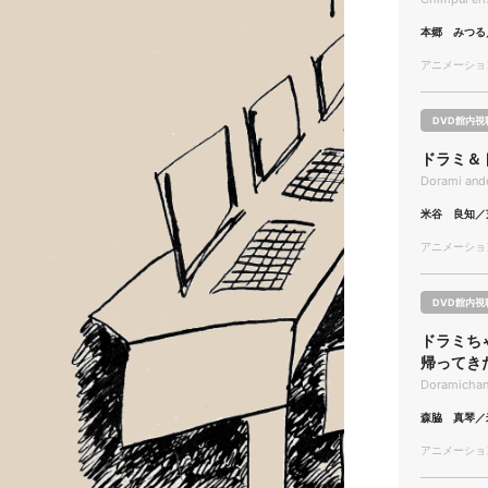
本郷 みつる
アニメーション/
DVD館内視
ドラミ＆
Dorami and
米谷 良知／
アニメーション/
DVD館内視
ドラミち
帰ってき
Doramichan
森脇 真琴／
アニメーション/