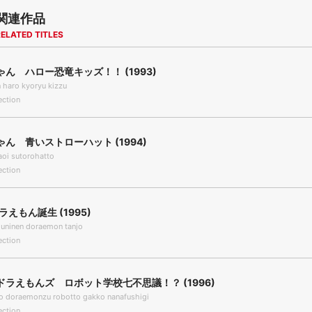
関連作品
ELATED TITLES
ん ハロー恐竜キッズ！！ (1993)
 haro kyoryu kizzu
ection
ん 青いストローハット (1994)
oi sutorohatto
ection
ラえもん誕生 (1995)
juninen doraemon tanjo
ection
ラえもんズ ロボット学校七不思議！？ (1996)
o doraemonzu robotto gakko nanafushigi
ection