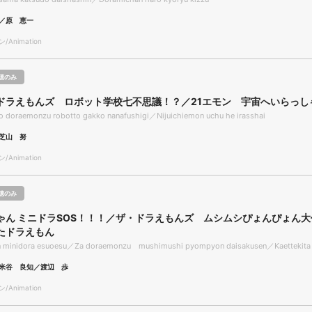
／原 恵一
Animation
聴のみ
ドラえもんズ ロボット学校七不思議！？／21エモン 宇宙へいらっし
o doraemonzu robotto gakko nanafushigi／Nijuichiemon uchu he irasshai
芝山 努
Animation
聴のみ
ゃん ミニドラSOS！！！／ザ・ドラえもんズ ムシムシぴょんぴょん
たドラえもん
 minidora esuoesu／Za doraemonzu mushimushi pyompyon daisakusen／Kaettekita
米谷 良知／渡辺 歩
Animation