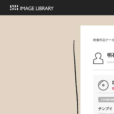
映像作品デー
明
Seik
DVD館内視
チンプイ
Chimpui er