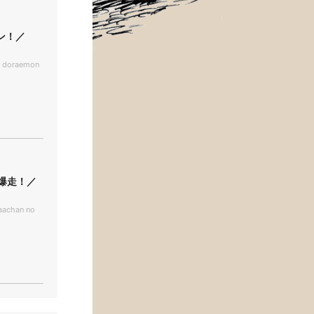
ン！／
n doraemon
爆走！／
aachan no