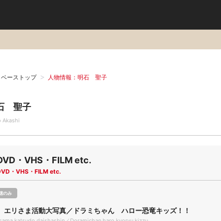
タベーストップ
人物情報：明石 聖子
石 聖子
o Akashi
DVD・VHS・FILM etc.
DVD・VHS・FILM etc.
聴のみ
 エリさま活動大写真／ドラミちゃん ハロー恐竜キッズ！！
isama katsudo daishashin／Doramichan haro kyoryu kizzu