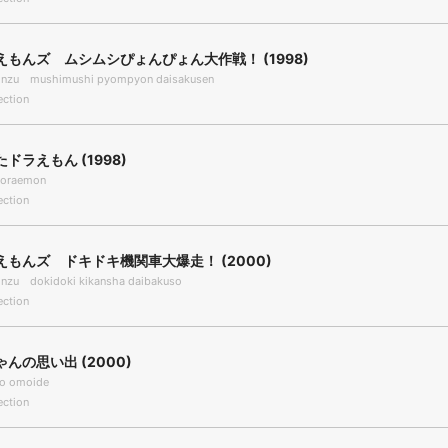
もんズ ムシムシぴょんぴょん大作戦！ (1998)
onzu mushimushi pyompyon daisakusen
ection
ドラえもん (1998)
 doraemon
ection
もんズ ドキドキ機関車大爆走！ (2000)
nzu dokidoki kikansha daibakuso
ection
んの思い出 (2000)
o omoide
ection