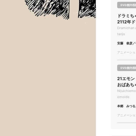
DVD館内視
ドラミち
2112年
Dramichan 
tanjo
安藤 俊彦／
アニメーション/
DVD館内視
21エモ
おばあち
Nijuichiem
omoide
本郷 みつる
アニメーション/