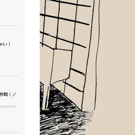
ゃい！
大作戦！／
 doraemon