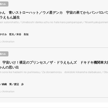
聴のみ
ゃん 青いストローハット／ウメ星デンカ 宇宙の果てからパンパロパ
ドラえもん誕生
aoi sutorohatto／Umeboshi denka uchu no hate kara pamparopan／Nisenhyakujunine
やすみ 哲夫／米谷 良知
Animation
聴のみ
ン 宇宙いけ！裸足のプリンセス／ザ・ドラえもんズ ドキドキ機関車大
ゃんの思い出
on sora ike hadashi no purinsesu／Za doraemonzu dokidoki kikansha daibakuso／Ob
／錦織 博／渡辺 歩
Animation