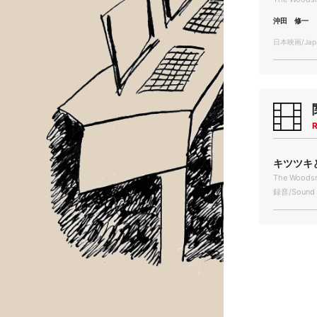
沖田 修一
日本映画/Japa
R
キツツキと雨
The Woodsm
録音/Sound 