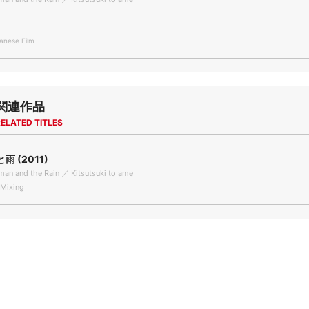
nese Film
関連作品
ELATED TITLES
 (2011)
an and the Rain ／ Kitsutsuki to ame
Mixing