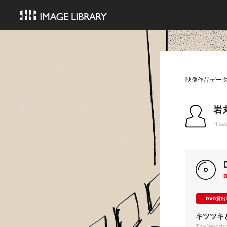
映像作品デー
岩
Hisa
DVD貸出
キツツキ
The Woodsm