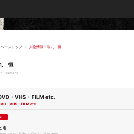
タベーストップ
人物情報：岩丸 恒
丸 恒
shi Iwamaru
DVD・VHS・FILM etc.
DVD・VHS・FILM etc.
可
と雨
an and the Rain ／ Kitsutsuki to ame