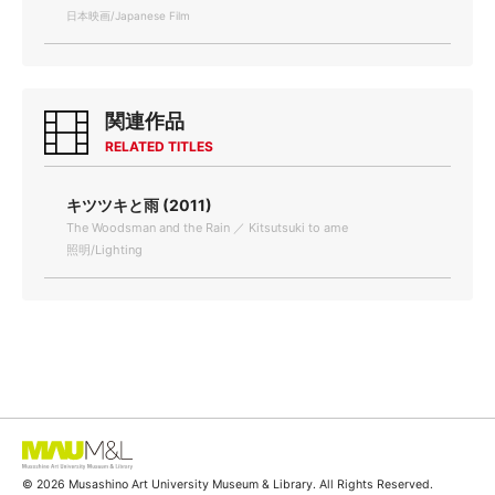
日本映画/Japanese Film
関連作品
RELATED TITLES
キツツキと雨 (2011)
The Woodsman and the Rain ／ Kitsutsuki to ame
照明/Lighting
© 2026 Musashino Art University Museum & Library. All Rights Reserved.