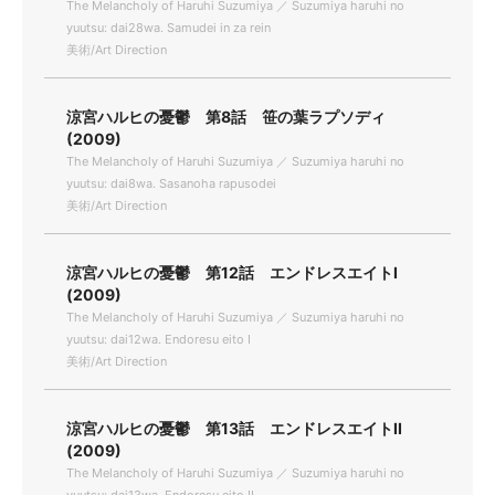
The Melancholy of Haruhi Suzumiya ／ Suzumiya haruhi no
yuutsu: dai28wa. Samudei in za rein
美術/Art Direction
涼宮ハルヒの憂鬱 第8話 笹の葉ラプソディ
(2009)
The Melancholy of Haruhi Suzumiya ／ Suzumiya haruhi no
yuutsu: dai8wa. Sasanoha rapusodei
美術/Art Direction
涼宮ハルヒの憂鬱 第12話 エンドレスエイトI
(2009)
The Melancholy of Haruhi Suzumiya ／ Suzumiya haruhi no
yuutsu: dai12wa. Endoresu eito I
美術/Art Direction
涼宮ハルヒの憂鬱 第13話 エンドレスエイトII
(2009)
The Melancholy of Haruhi Suzumiya ／ Suzumiya haruhi no