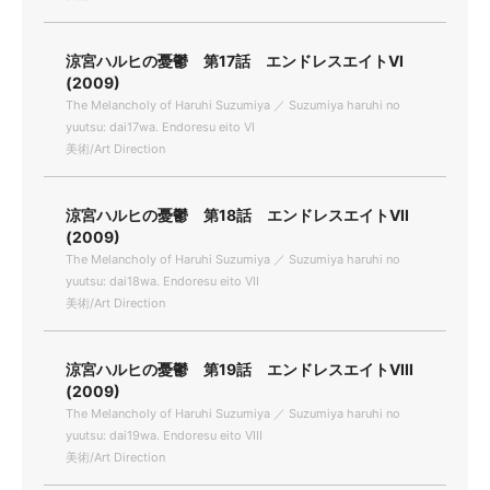
涼宮ハルヒの憂鬱 第17話 エンドレスエイトVI
(2009)
The Melancholy of Haruhi Suzumiya ／ Suzumiya haruhi no
yuutsu: dai17wa. Endoresu eito VI
美術/Art Direction
涼宮ハルヒの憂鬱 第18話 エンドレスエイトVII
(2009)
The Melancholy of Haruhi Suzumiya ／ Suzumiya haruhi no
yuutsu: dai18wa. Endoresu eito VII
美術/Art Direction
涼宮ハルヒの憂鬱 第19話 エンドレスエイトVIII
(2009)
The Melancholy of Haruhi Suzumiya ／ Suzumiya haruhi no
yuutsu: dai19wa. Endoresu eito VIII
美術/Art Direction