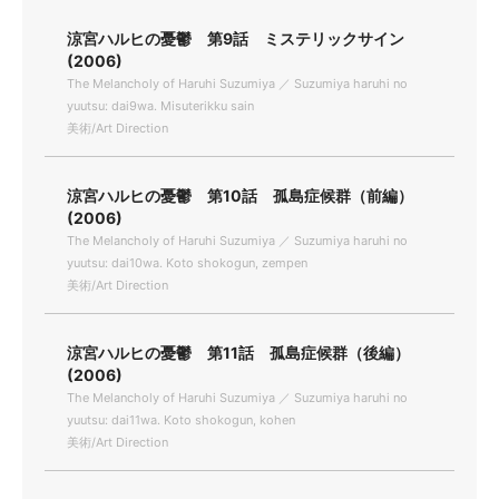
涼宮ハルヒの憂鬱 第9話 ミステリックサイン
(2006)
The Melancholy of Haruhi Suzumiya ／ Suzumiya haruhi no
yuutsu: dai9wa. Misuterikku sain
美術/Art Direction
涼宮ハルヒの憂鬱 第10話 孤島症候群（前編）
(2006)
The Melancholy of Haruhi Suzumiya ／ Suzumiya haruhi no
yuutsu: dai10wa. Koto shokogun, zempen
美術/Art Direction
涼宮ハルヒの憂鬱 第11話 孤島症候群（後編）
(2006)
The Melancholy of Haruhi Suzumiya ／ Suzumiya haruhi no
yuutsu: dai11wa. Koto shokogun, kohen
美術/Art Direction