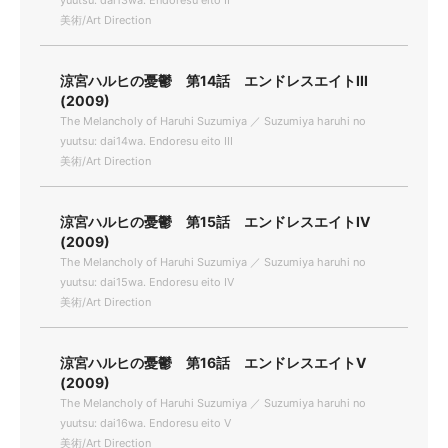
yuutsu: dai13wa. Endoresu eito II
美術/Art Direction
涼宮ハルヒの憂鬱 第14話 エンドレスエイトIII
(2009)
The Melancholy of Haruhi Suzumiya ／ Suzumiya haruhi no
yuutsu: dai14wa. Endoresu eito III
美術/Art Direction
涼宮ハルヒの憂鬱 第15話 エンドレスエイトIV
(2009)
The Melancholy of Haruhi Suzumiya ／ Suzumiya haruhi no
yuutsu: dai15wa. Endoresu eito IV
美術/Art Direction
涼宮ハルヒの憂鬱 第16話 エンドレスエイトV
(2009)
The Melancholy of Haruhi Suzumiya ／ Suzumiya haruhi no
yuutsu: dai16wa. Endoresu eito V
美術/Art Direction