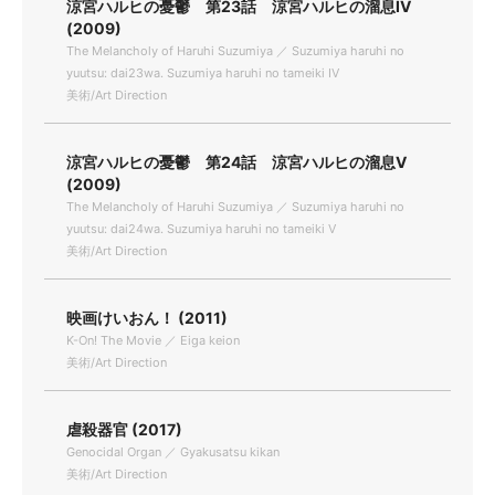
涼宮ハルヒの憂鬱 第23話 涼宮ハルヒの溜息IV
(2009)
The Melancholy of Haruhi Suzumiya ／ Suzumiya haruhi no
yuutsu: dai23wa. Suzumiya haruhi no tameiki IV
美術/Art Direction
涼宮ハルヒの憂鬱 第24話 涼宮ハルヒの溜息V
(2009)
The Melancholy of Haruhi Suzumiya ／ Suzumiya haruhi no
yuutsu: dai24wa. Suzumiya haruhi no tameiki V
美術/Art Direction
映画けいおん！ (2011)
K-On! The Movie ／ Eiga keion
美術/Art Direction
虐殺器官 (2017)
Genocidal Organ ／ Gyakusatsu kikan
美術/Art Direction