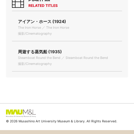
RELATED TITLES
アイアン・ホース (1924)
The Iron Horse ／ The Iron Horse
撮影/Cinematography
周遊する蒸気船 (1935)
Steamboat Round the Bend ／ Steamboat Round the Bend
撮影/Cinematography
© 2026 Musashino Art University Museum & Library. All Rights Reserved.