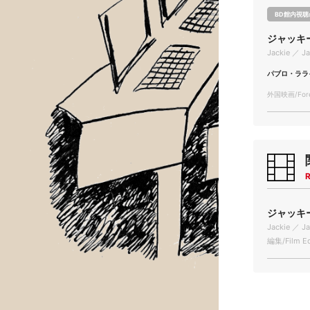
BD館内視聴
ジャッキ
Jackie ／ Ja
パブロ・ララ
外国映画/Forei
R
ジャッキー
Jackie ／ Ja
編集/Film Ed