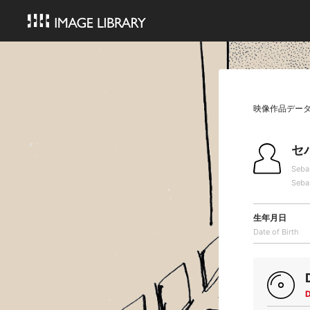
映像作品デー
セ
Seba
Seba
生年月日
Date of Birth