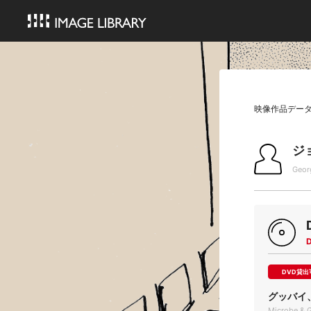
映像作品デー
ジ
Geor
DVD貸出
グッバイ
Microbe & G