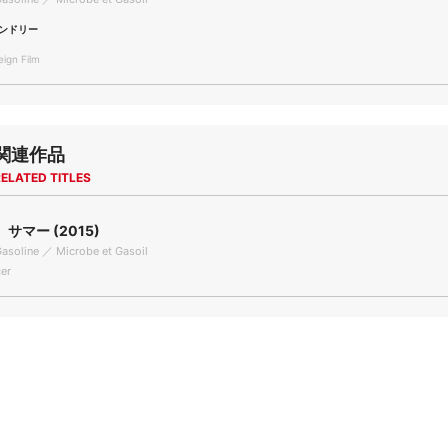
ンドリー
gn Film
関連作品
ELATED TITLES
サマー (2015)
asoline ／ Microbe et Gasoil
er