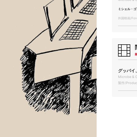
ミシェル・ゴ
外国映画/Forei
R
グッバイ、
Microbe & G
製作/Produc