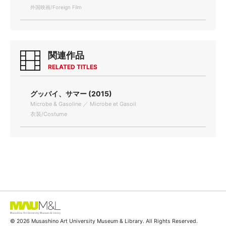
外国映画/Foreign Film
関連作品
RELATED TITLES
グッバイ、サマー (2015)
Microbe & Gasoline ／ Microbe et Gasoil
衣装/Costume
© 2026 Musashino Art University Museum & Library. All Rights Reserved.