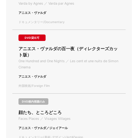
Varda by Agnes ／ Varda par Agnes
アニエス・ヴァルダ
ドキュメンタリー/Documentary
DVD貸出可
アニエス・ヴァルダの百一夜（ディレクターズカッ
ト版）
One Hundred and One Nights ／ Les cent et une nuits de Simon
Cinema
アニエス・ヴァルダ
外国映画/Foreign Film
DVD館内視聴のみ
顔たち、ところどころ
Faces Places ／ Visages Villages
アニエス・ヴァルダ／ジェイアール
ドキュメンタリー(美術･デザイン)/Art&Design