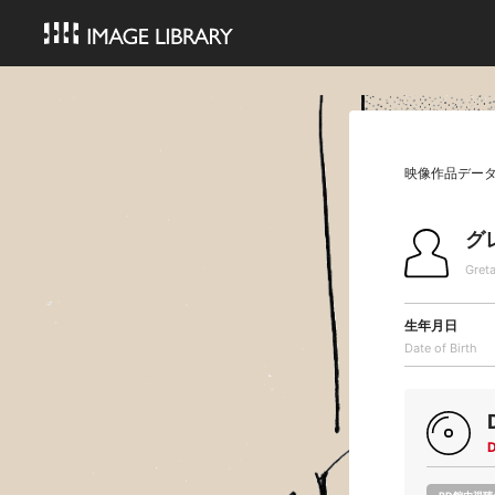
映像作品デー
グ
Gret
生年月日
Date of Birth