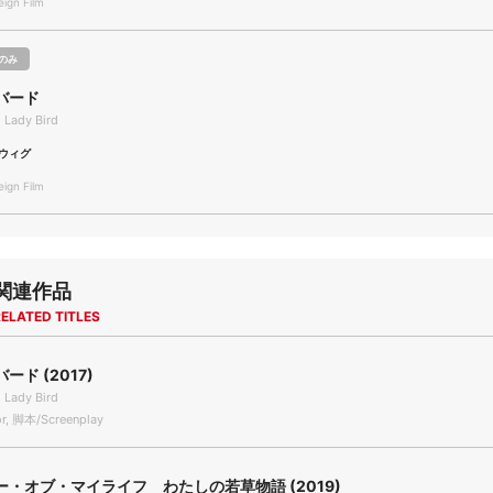
gn Film
のみ
バード
 Lady Bird
ウィグ
gn Film
関連作品
ELATED TITLES
ード (2017)
 Lady Bird
r, 脚本/Screenplay
・オブ・マイライフ わたしの若草物語 (2019)