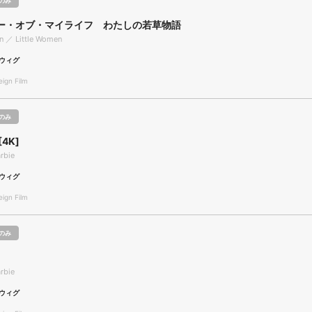
のみ
ー・オブ・マイライフ わたしの若草物語
n ／ Little Women
ウィグ
gn Film
のみ
4K]
rbie
ウィグ
gn Film
のみ
rbie
ウィグ