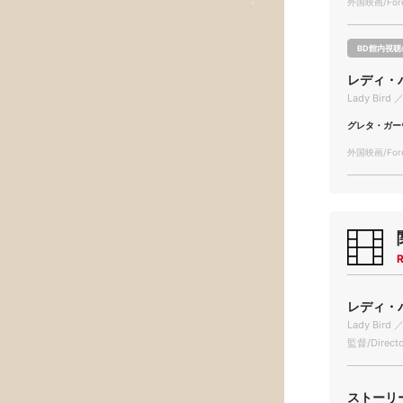
外国映画/Forei
BD館内視聴
レディ・
Lady Bird ／
グレタ・ガー
外国映画/Forei
R
レディ・バ
Lady Bird ／
監督/Directo
ストーリー