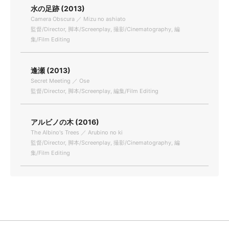
水の足跡 (2013)
Camera Obscura ／ Mizu no ashiato
監督/Director, 脚本/Screenplay, 撮影/Cinematography, 編
集/Film Editing
逢瀬 (2013)
Secret Meeting ／ Ose
監督/Director, 脚本/Screenplay, 編集/Film Editing
アルビノの木 (2016)
The Albino's Trees ／ Arubino no ki
監督/Director, 脚本/Screenplay, 撮影/Cinematography, 編
集/Film Editing