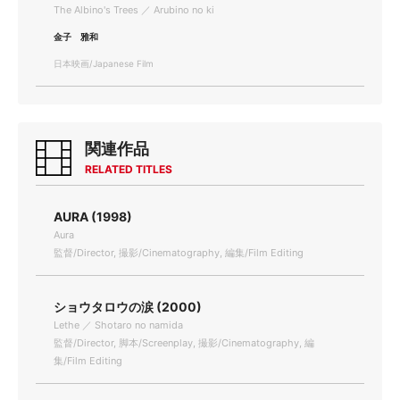
The Albino's Trees ／ Arubino no ki
金子 雅和
日本映画/Japanese Film
関連作品
RELATED TITLES
AURA (1998)
Aura
監督/Director, 撮影/Cinematography, 編集/Film Editing
ショウタロウの涙 (2000)
Lethe ／ Shotaro no namida
監督/Director, 脚本/Screenplay, 撮影/Cinematography, 編
集/Film Editing