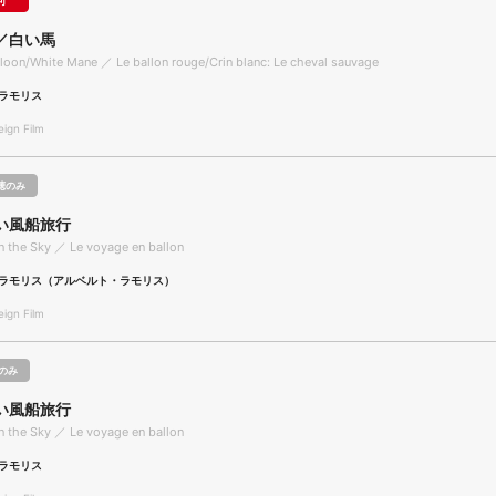
可
／白い馬
loon/White Mane ／ Le ballon rouge/Crin blanc: Le cheval sauvage
ラモリス
gn Film
聴のみ
い風船旅行
 the Sky ／ Le voyage en ballon
ラモリス（アルベルト・ラモリス）
gn Film
のみ
い風船旅行
 the Sky ／ Le voyage en ballon
ラモリス