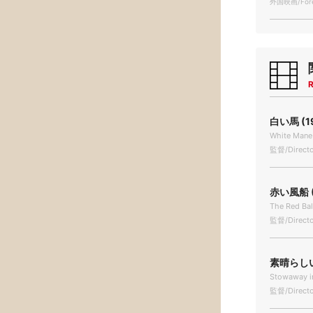
外国映画/Forei
R
白い馬 (1
White Mane 
監督/Directo
赤い風船 (
The Red Bal
監督/Directo
素晴らしい
Stowaway in
監督/Directo