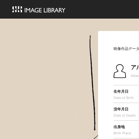
映像作品デー
ア
Albe
生年月日
Date of Birth
没年月日
Date of Death
出身地
Birth Place