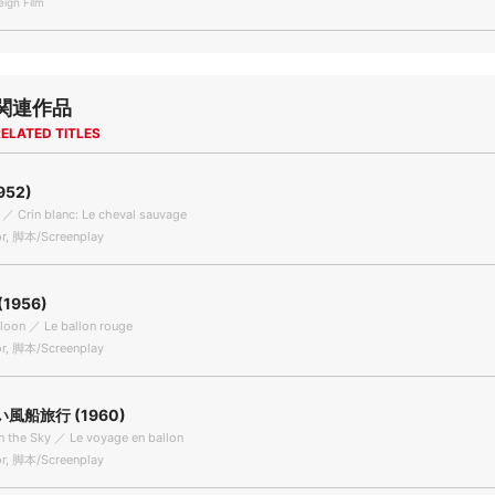
gn Film
関連作品
ELATED TITLES
952)
／ Crin blanc: Le cheval sauvage
r, 脚本/Screenplay
1956)
loon ／ Le ballon rouge
r, 脚本/Screenplay
風船旅行 (1960)
 the Sky ／ Le voyage en ballon
r, 脚本/Screenplay