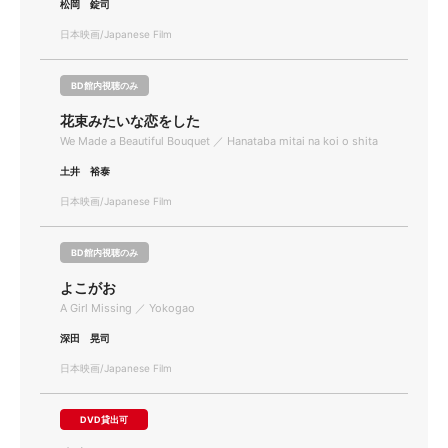
松岡 錠司
日本映画/Japanese Film
BD館内視聴のみ
花束みたいな恋をした
We Made a Beautiful Bouquet ／ Hanataba mitai na koi o shita
土井 裕泰
日本映画/Japanese Film
BD館内視聴のみ
よこがお
A Girl Missing ／ Yokogao
深田 晃司
日本映画/Japanese Film
DVD貸出可