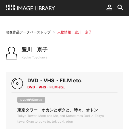
映像作品データベーストップ
人物情報：豊川 京子
豊川 京子
Kyoko Toyokawa
DVD・VHS・FILM etc.
DVD・VHS・FILM etc.
DVD館内視聴のみ
東京タワー オカンとボクと、時々、オトン
Tokyo Tower: Mom and Me, and Sometimes Dad ／ Tokyo
tawa: Okan to boku to, tokidoki, oton