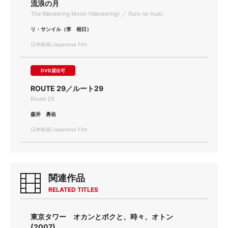
流浪の月
The Wandering Moon (Wandering) ／ Ruro no tsuki
リ・サンイル（李 相日）
日本映画/Japanese Film
DVD貸出可
ROUTE 29／ルート29
Route 29
森井 勇佑
日本映画/Japanese Film
関連作品
RELATED TITLES
東京タワー オカンとボクと、時々、オトン
(2007)