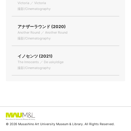
Victoria ／ Victoria
撮影/Cinematography
アナザーラウンド (2020)
Another Round ／ Another Round
撮影/Cinematography
イノセンツ (2021)
The Innocents ／ De uskyldige
撮影/Cinematography
© 2026 Musashino Art University Museum & Library. All Rights Reserved.