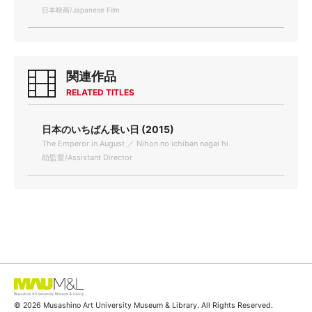
日本映画/Japanese Film
関連作品
RELATED TITLES
日本のいちばん長い日 (2015)
The Emperor in August ／ Nihon no ichiban nagai hi
助監督/Assistant Director
© 2026 Musashino Art University Museum & Library. All Rights Reserved.