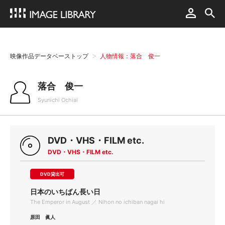
映像作品データベーストップ
人物情報：落合 俊一
落合 俊一
Syunichi Ochiai
DVD・VHS・FILM etc.
DVD・VHS・FILM etc.
DVD貸出可
日本のいちばん長い日
The Emperor in August ／ Nihon no ichiban nagai hi
原田 眞人