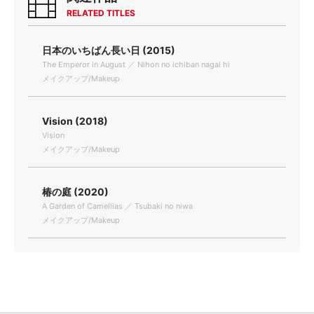
RELATED TITLES
日本のいちばん長い日 (2015)
The Emperor in August ／ Nihon no ichiban nagai hi
メイクアップ/Makeup
Vision (2018)
Vision
メイクアップ/Makeup
椿の庭 (2020)
A Garden of Camellias ／ Tsubaki no niwa
メイクアップ/Makeup