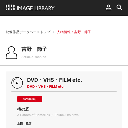
映像作品データベーストップ
人物情報：吉野 節子
吉野 節子
Setsuko Yoshino
DVD・VHS・FILM etc.
DVD・VHS・FILM etc.
DVD貸出可
椿の庭
A Garden of Camellias ／ Tsubaki no niwa
上田 義彦