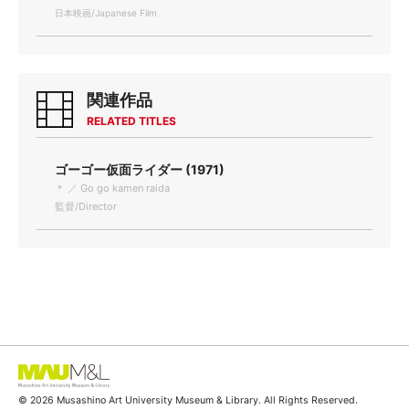
日本映画/Japanese Film
関連作品
RELATED TITLES
ゴーゴー仮面ライダー (1971)
＊ ／ Go go kamen raida
監督/Director
© 2026 Musashino Art University Museum & Library. All Rights Reserved.