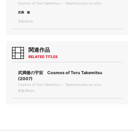
Cosmos of Toru Takemitsu ／ Takemitsu toru no uchu
武満 徹
音楽/Music
関連作品
RELATED TITLES
武満徹の宇宙 Cosmos of Toru Takemitsu
(2007)
Cosmos of Toru Takemitsu ／ Takemitsu toru no uchu
音楽/Music