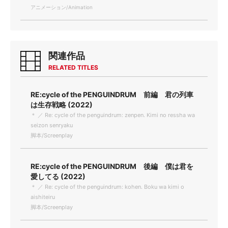
アニメーション/Animation
関連作品
RELATED TITLES
RE:cycle of the PENGUINDRUM 前編 君の列車
は生存戦略 (2022)
＊ ／ Re: cycle of the penguindrum: zenpen. Kimi no ressha wa
seizon senryaku
脚本/Screenplay
RE:cycle of the PENGUINDRUM 後編 僕は君を
愛してる (2022)
＊ ／ Re: cycle of the penguindrum: kohen. Boku wa kimi o
aishiteiru
脚本/Screenplay