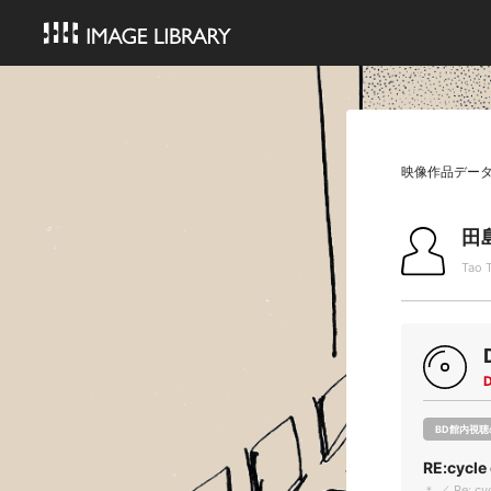
映像作品デー
田
Tao 
BD館内視聴
RE:cycle
＊ ／ Re: cyc