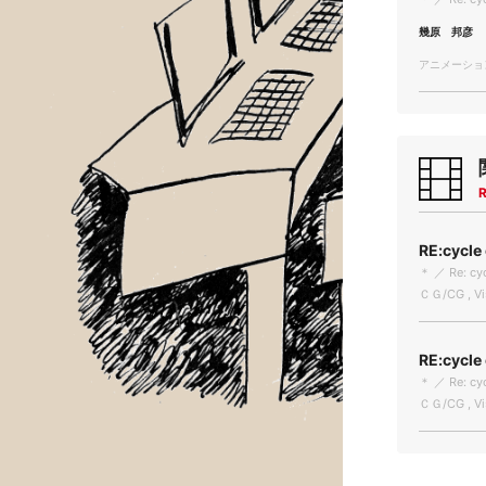
幾原 邦彦
アニメーション/
R
RE:cyc
＊ ／ Re: cyc
ＣＧ/CG , Vis
RE:cyc
＊ ／ Re: cyc
ＣＧ/CG , Vis