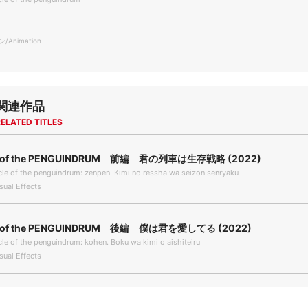
Animation
関連作品
ELATED TITLES
le of the PENGUINDRUM 前編 君の列車は生存戦略 (2022)
le of the penguindrum: zenpen. Kimi no ressha wa seizon senryaku
ual Effects
le of the PENGUINDRUM 後編 僕は君を愛してる (2022)
le of the penguindrum: kohen. Boku wa kimi o aishiteiru
ual Effects