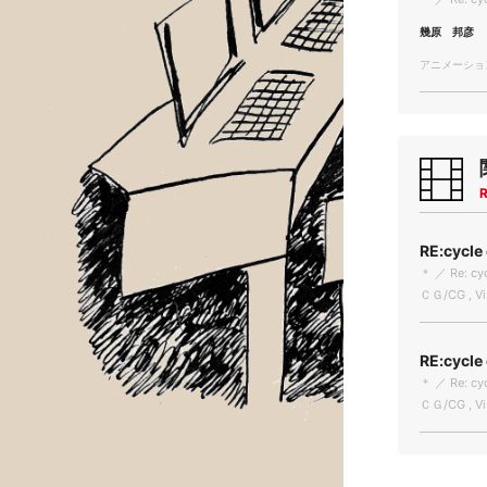
幾原 邦彦
アニメーション/
R
RE:cyc
＊ ／ Re: cyc
ＣＧ/CG , Vis
RE:cyc
＊ ／ Re: cyc
ＣＧ/CG , Vis