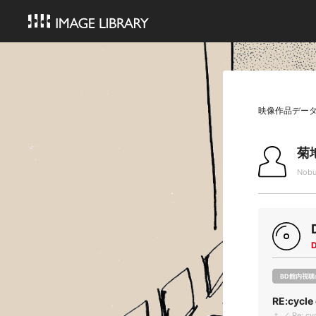
映像作品デー
菊
Nobu
BD館内視聴
RE:cycle
＊ ／ Re: cyc