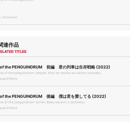
Animation
関連作品
ELATED TITLES
le of the PENGUINDRUM 前編 君の列車は生存戦略 (2022)
le of the penguindrum: zenpen. Kimi no ressha wa seizon senryaku
ual Effects
le of the PENGUINDRUM 後編 僕は君を愛してる (2022)
le of the penguindrum: kohen. Boku wa kimi o aishiteiru
ual Effects